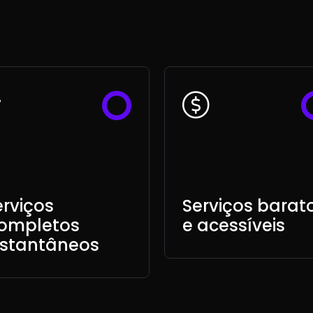
erviços
Serviços barat
ompletos
e acessíveis
nstantâneos