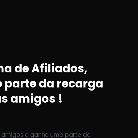
a de Afiliados,
 parte da recarga
us amigos !
 amigos e ganhe uma parte de