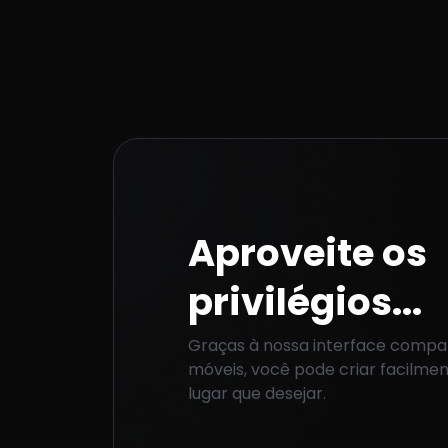
Aproveite os
privilégios...
Graças à nossa interface compat
móveis, você pode criar facilme
lugar que desejar.