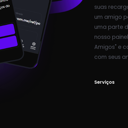
suas recarg
um amigo pa
uma parte d
nosso painel
Amigos" e co
com seus a
Serviços