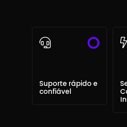
Suporte rápido e
S
confiável
C
I