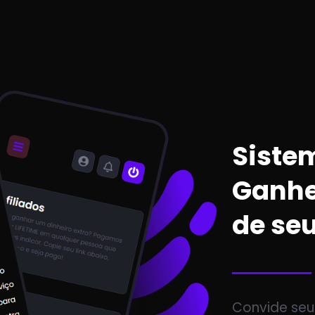
Sistem
Ganhe
de se
Convide seu