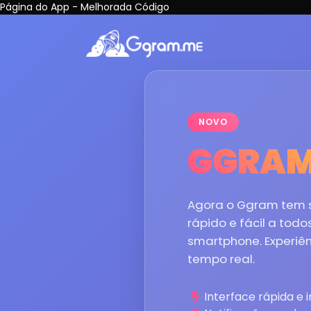
Página do App - Melhorada Código
NOVO
GGRA
Agora o Ggram tem s
rápido e fácil a tod
smartphone. Experiên
tempo real.
Interface rápida e i