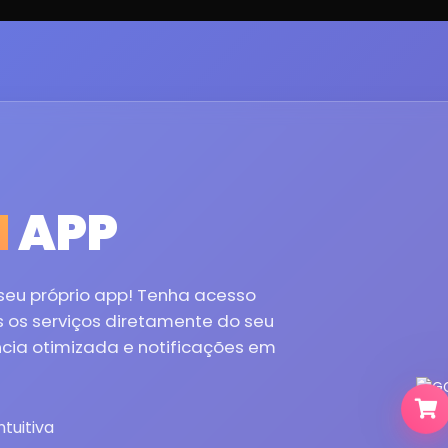
M
APP
eu próprio app! Tenha acesso
os os serviços diretamente do seu
cia otimizada e notificações em
ntuitiva