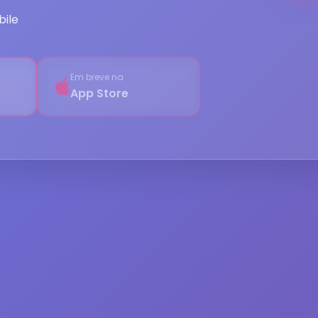
ile
Em breve na
App Store